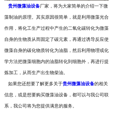
贵州微藻油设备
厂家，将为大家简单的介绍一下微
-
贵州葡萄籽油设备
藻制油的原理。其实原因很简单，就是利用微藻光合
-
贵州小麦胚芽油设备
作用，将化工生产过程中产生的二氧化碳转化为微藻
-
贵州牡丹籽油设备
自身的生物质从而固定了碳元素，再通过诱导反应使
贵州油脂精炼设备
微藻自身的碳化物质转化为油脂，然后利用物理或化
贵州微藻油、多不饱和脂肪酸
学方法把微藻细胞内的油脂转化到细胞外，再进行提
炼加工，从而生产出生物柴油。
提取设备
如果您还想要了解更多关于
贵州微藻油设备
的相关
贵州精油提取设备
信息，或是想要购买微藻油设备，都可以与我公司联
贵州调味品提取
系，我公司将为您提供满意的服务。
-
贵州香精香料设备