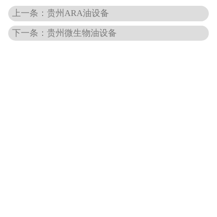
上一条：贵州ARA油设备
-
贵州大蒜油设备
下一条：贵州微生物油设备
-
贵州姜油设备
-
贵州花椒籽油设备
贵州色素提取设备
-
贵州栀子黄设备
-
贵州辣椒红色素设备
-
贵州叶黄素设备
贵州中药材成分提取设备