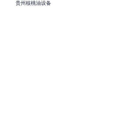
贵州核桃油设备
-
贵州葡萄籽油设备
-
贵州小麦胚芽油设备
-
贵州牡丹籽油设备
贵州油脂精炼设备
贵州微藻油、多不饱和脂肪酸
提取设备
贵州精油提取设备
贵州调味品提取
-
贵州香精香料设备