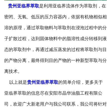
贵州亚临界萃取
是利用亚临界流体作为萃取剂，在
-
贵州葡萄籽油设备
密闭、无氧、低压的压力容器内，依据有机物相似相
-
贵州小麦胚芽油设备
溶的原理，通过萃取物料与萃取剂在浸泡过程中的分
-
贵州牡丹籽油设备
子扩散过程，达到固体物料中的脂溶性成分转移到液
贵州油脂精炼设备
态的萃取剂中，再通过减压蒸发的过程将萃取剂与目
贵州微藻油、多不饱和脂肪酸
的产物分离，最终得到目的产物的一种新型萃取与分
离技术。
提取设备
以上就是
贵州亚临界萃取
的简单介绍，更多关于
贵州精油提取设备
亚临界萃取的信息尽在安阳市晶华油脂工程有限公
贵州调味品提取
司，欢迎广大新老用户与我公司联系，我公司将针对
-
贵州香精香料设备