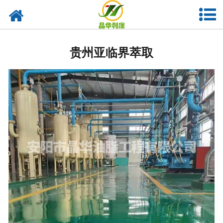
网站首页
贵州亚临界低温萃取设备
贵州亚临界萃取
贵州实验室油脂设备
贵州植物油提取
-
贵州花椒榨油设备
-
贵州核桃油设备
-
贵州紫苏籽油设备
-
贵州亚麻籽油设备
-
贵州茶籽油设备